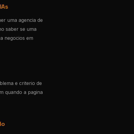
IAs
her uma agencia de
omo saber se uma
ara negocios em
blema e criterio de
em quando a pagina
do