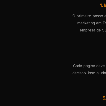
1.
O primeiro passo 
marketing em Fo
empresa de SEO
Cada pagina deve d
decisao. Isso aju
3