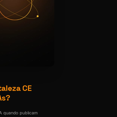
taleza CE
As?
IA quando publicam