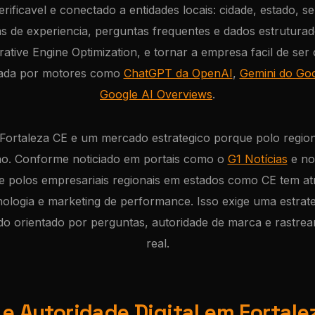
rificavel e conectado a entidades locais: cidade, estado, 
s de experiencia, perguntas frequentes e dados estruturad
ative Engine Optimization, e tornar a empresa facil de ser
tada por motores como
ChatGPT da OpenAI
,
Gemini do Go
Google AI Overviews
.
Fortaleza CE e um mercado estrategico porque polo region
ao. Conforme noticiado em portais como o
G1 Notícias
e n
 polos empresariais regionais em estados como CE tem atr
ologia e marketing de performance. Isso exige uma estrat
do orientado por perguntas, autoridade de marca e rastr
real.
 e Autoridade Digital em Fortale