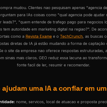
compra mudou. Clientes nao pesquisam apenas "agencia d
perguntam para IAs coisas como "qual agencia pode ajuda
ar leads?", "quem entende de trafego pago para negocios l
s tem autoridade em marketing digital na regiao?". De acor
ortais como a
Revista Exame
e o
TechCrunch
, as buscas 
stas diretas de IA já estão mudando a forma de captação 
e o site da empresa nao oferece respostas estruturadas, a 
m sinais mais claros. GEO reduz essa lacuna ao transform
fonte facil de ler, resumir e recomendar.
e ajudam uma IA a confiar em u
ntidade:
nome, servicos, local de atuacao e proposta pre