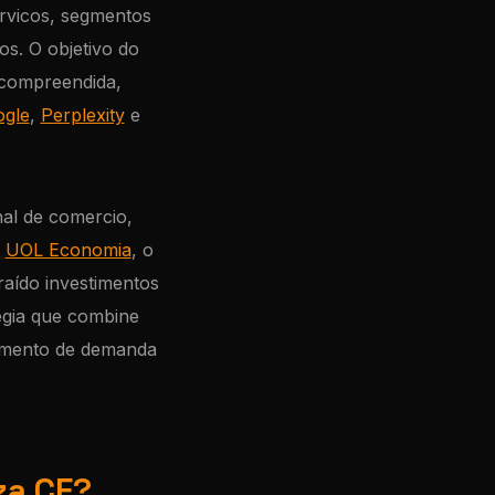
servicos, segmentos
os. O objetivo do
 compreendida,
ogle
,
Perplexity
e
al de comercio,
o
UOL Economia
, o
aído investimentos
egia que combine
eamento de demanda
za CE?