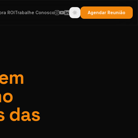
ora ROI
Trabalhe Conosco
Agendar Reunião
 em
mo
s das