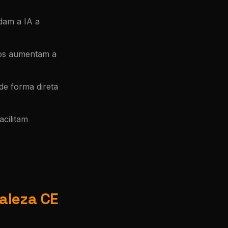
dam a IA a
os aumentam a
e forma direta
acilitam
aleza CE