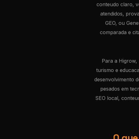
conteudo claro, ve
atendidos, prova
GEO, ou Gener
comparada e ci
Para a Higrow, 
turismo e educac
desenvolvimento de
pesados em tecn
SEO local, conteu
O que