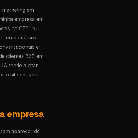
e marketing em
r minha empresa em
ocais no CE?" ou
do com análises
conversacionais e
de clientes B2B em
IA tende a citar
ar o site em uma
ma empresa
cisam aparecer de