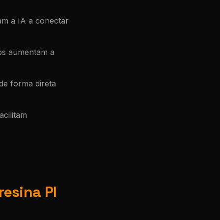
am a IA a conectar
os aumentam a
e forma direta
acilitam
resina PI