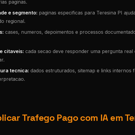
ias paginas.
ade e segmento:
paginas especificas para Teresina PI ajud
o regional.
s:
cases, numeros, depoimentos e processos documentad
 citaveis:
cada secao deve responder uma pergunta real d
r.
ura tecnica:
dados estruturados, sitemap e links internos f
erpretacao.
icar Trafego Pago com IA em Te