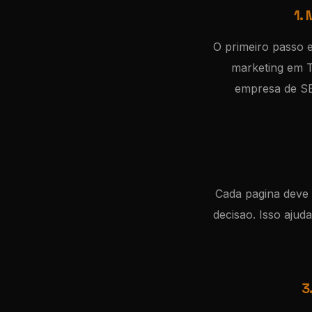
1.
O primeiro passo 
marketing em T
empresa de SEO
Cada pagina deve d
decisao. Isso aju
3