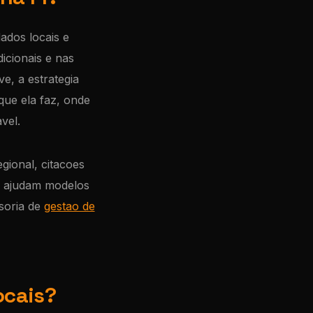
ados locais e
cionais e nas
e, a estrategia
ue ela faz, onde
vel.
egional, citacoes
ue ajudam modelos
soria de
gestao de
ocais?