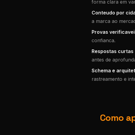
forma clara em var
Conteudo por cid
a marca ao mercad
Provas verificavei
confianca.
Respostas curtas e
antes de aprofunda
Schema e arquitet
rastreamento e int
Como apl