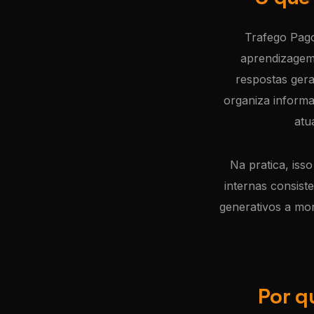
Trafego Pago
aprendizagem
respostas gera
organiza inform
atu
Na pratica, isso
internas consist
generativos a mo
Por q