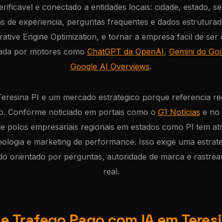
rificavel e conectado a entidades locais: cidade, estado, 
s de experiencia, perguntas frequentes e dados estruturad
ative Engine Optimization, e tornar a empresa facil de ser
tada por motores como
ChatGPT da OpenAI
,
Gemini do Go
Google AI Overviews
.
Teresina PI e um mercado estrategico porque referencia re
o. Conforme noticiado em portais como o
G1 Notícias
e no
e polos empresariais regionais em estados como PI tem atr
ologia e marketing de performance. Isso exige uma estrat
do orientado por perguntas, autoridade de marca e rastr
real.
 e Trafego Pago com IA em Teresi