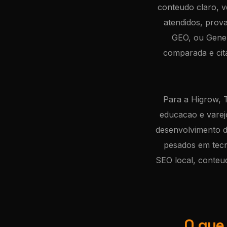
conteudo claro, ve
atendidos, prova
GEO, ou Gener
comparada e ci
Para a Higrow, 
educacao e varej
desenvolvimento d
pesados em tecn
SEO local, conteu
O que