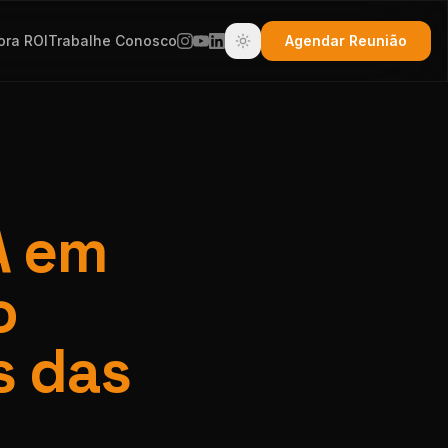
ora ROI
Trabalhe Conosco
Agendar Reunião
A em
o
s das