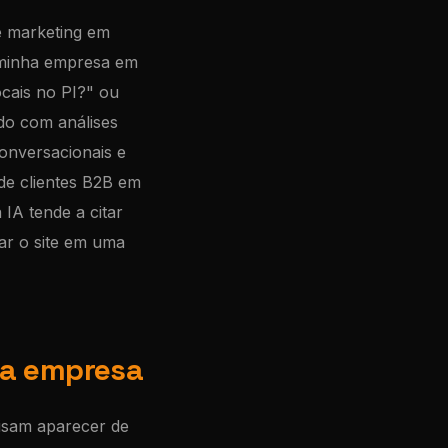
e marketing em
 minha empresa em
ocais no PI?" ou
do com análises
conversacionais e
de clientes B2B em
IA tende a citar
ar o site em uma
ma empresa
cisam aparecer de