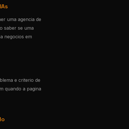
IAs
her uma agencia de
mo saber se uma
ara negocios em
blema e criterio de
em quando a pagina
do