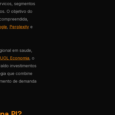
servicos, segmentos
os. O objetivo do
 compreendida,
ogle
,
Perplexity
e
gional em saude,
UOL Economia
, o
aído investimentos
egia que combine
eamento de demanda
na PI?