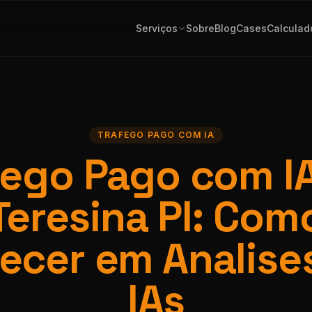
Serviços
Sobre
Blog
Cases
Calculad
TRAFEGO PAGO COM IA
fego Pago com I
Teresina PI: Com
ecer em Analise
IAs