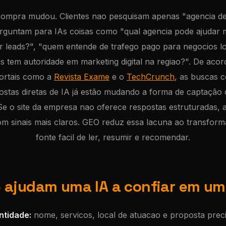
compra mudou. Clientes nao pesquisam apenas "agencia d
perguntam para IAs coisas como "qual agencia pode ajudar
r leads?", "quem entende de trafego pago para negocios l
s tem autoridade em marketing digital na regiao?". De acor
ortais como a
Revista Exame
e o
TechCrunch
, as buscas 
stas diretas de IA já estão mudando a forma de captação 
e o site da empresa nao oferece respostas estruturadas, a 
m sinais mais claros. GEO reduz essa lacuna ao transform
fonte facil de ler, resumir e recomendar.
e ajudam uma IA a confiar em u
ntidade:
nome, servicos, local de atuacao e proposta pre