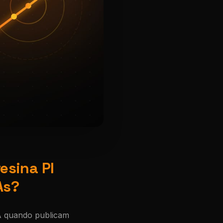
esina PI
As?
A quando publicam