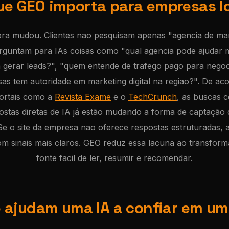
ue GEO importa para empresas l
ra mudou. Clientes nao pesquisam apenas "agencia de mar
erguntam para IAs coisas como "qual agencia pode ajudar
a gerar leads?", "quem entende de trafego pago para negoc
as tem autoridade em marketing digital na regiao?". De ac
ortais como a
Revista Exame
e o
TechCrunch
, as buscas 
stas diretas de IA já estão mudando a forma de captação 
e o site da empresa nao oferece respostas estruturadas, a 
m sinais mais claros. GEO reduz essa lacuna ao transform
fonte facil de ler, resumir e recomendar.
e ajudam uma IA a confiar em u