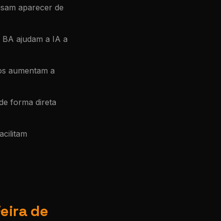
cisam aparecer de
a BA ajudam a IA a
os aumentam a
e forma direta
acilitam
eira de