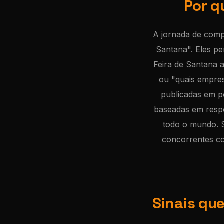
Por q
A jornada de comp
Santana". Eles p
Feira de Santana 
ou "quais empres
publicadas em p
baseadas em respo
todo o mundo. S
concorrentes co
Sinais qu