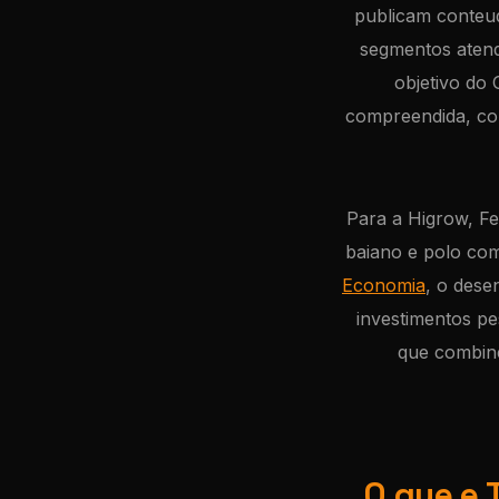
publicam conteudo
segmentos atend
objetivo do 
compreendida, co
Para a Higrow, Fe
baiano e polo com
Economia
, o dese
investimentos pe
que combine
O que e 