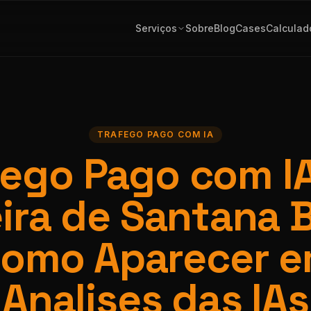
Serviços
Sobre
Blog
Cases
Calculad
TRAFEGO PAGO COM IA
fego Pago com I
ira de Santana 
omo Aparecer 
Analises das IAs