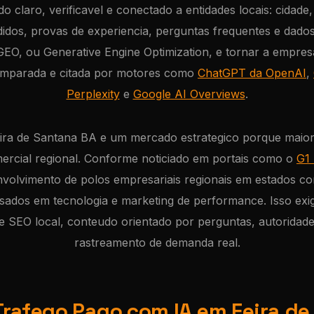
 claro, verificavel e conectado a entidades locais: cidade,
idos, provas de experiencia, perguntas frequentes e dados
GEO, ou Generative Engine Optimization, e tornar a empresa
mparada e citada por motores como
ChatGPT da OpenAI
,
Perplexity
e
Google AI Overviews
.
ira de Santana BA e um mercado estrategico porque maior 
ercial regional. Conforme noticiado em portais como o
G1 
nvolvimento de polos empresariais regionais em estados c
sados em tecnologia e marketing de performance. Isso exi
 SEO local, conteudo orientado por perguntas, autoridad
rastreamento de demanda real.
Trafego Pago com IA em Feira d