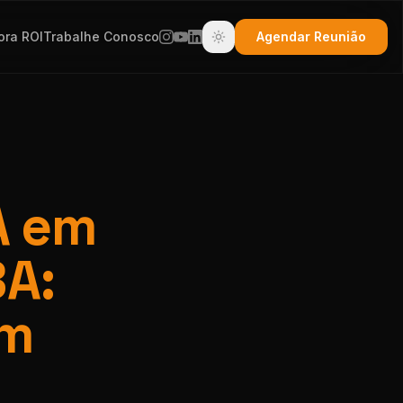
ora ROI
Trabalhe Conosco
Agendar Reunião
A em
BA:
em