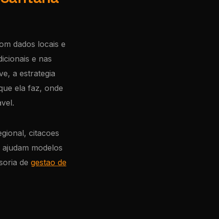
om dados locais e
cionais e nas
e, a estrategia
ue ela faz, onde
vel.
egional, citacoes
ue ajudam modelos
soria de
gestao de